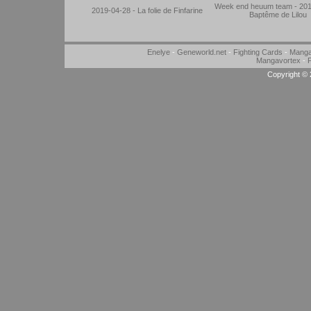
Week end heuum team - 201
2019-04-28 - La folie de Finfarine
Baptême de Lilou
Enelye
-
Geneworld.net
-
Fighting Cards
-
Manga
Mangavortex
-
P
Copyright ©