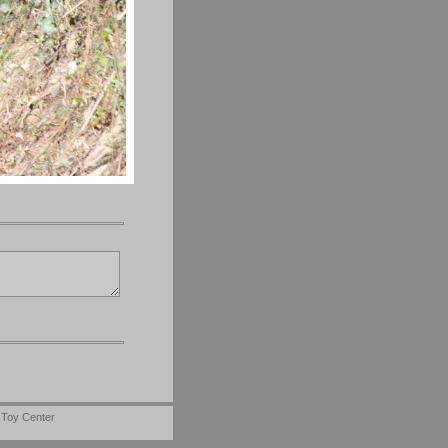
-
Toy Center