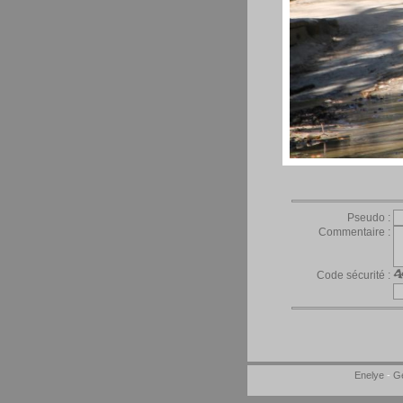
Pseudo :
Commentaire :
Code sécurité :
Enelye
-
Ge