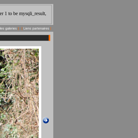
des galeries
] [
Liens partenaires
]