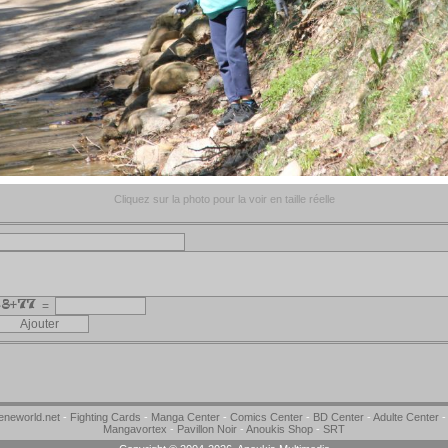
Cliquez sur la photo pour la voir en taille réelle
=
neworld.net
-
Fighting Cards
-
Manga Center
-
Comics Center
-
BD Center
-
Adulte Center
Mangavortex
-
Pavillon Noir
-
Anoukis Shop
-
SRT