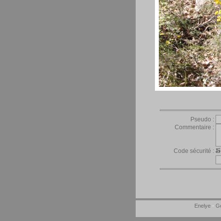
Pseudo :
Commentaire :
Code sécurité :
Enelye
-
Ge