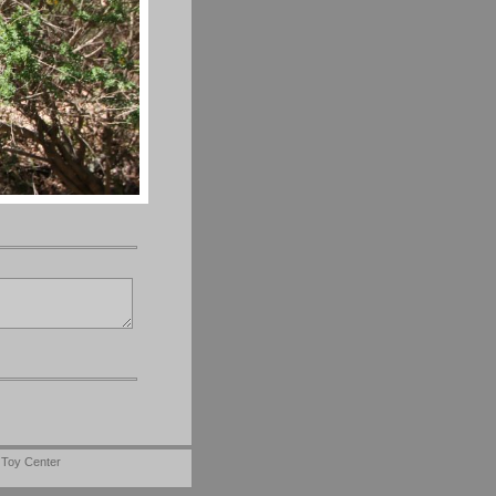
-
Toy Center