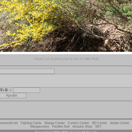
Cliquez sur la photo pour la voir en taille réelle
=
neworld.net
-
Fighting Cards
-
Manga Center
-
Comics Center
-
BD Center
-
Adulte Center
Mangavortex
-
Pavillon Noir
-
Anoukis Shop
-
SRT