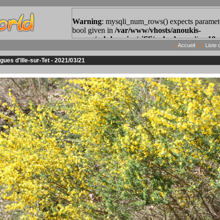
[
Accueil
] [
Liste 
gues d'Ille-sur-Tet - 2021/03/21