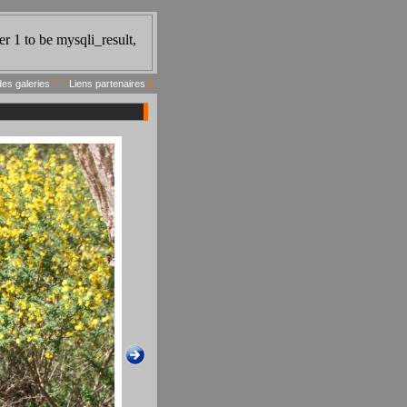
des galeries
] [
Liens partenaires
]