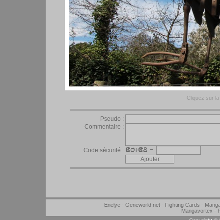
Cliquez sur la 
Pseudo :
Commentaire :
Code sécurité :
=
Enelye
-
Geneworld.net
-
Fighting Cards
-
Manga
Mangavortex
-
P