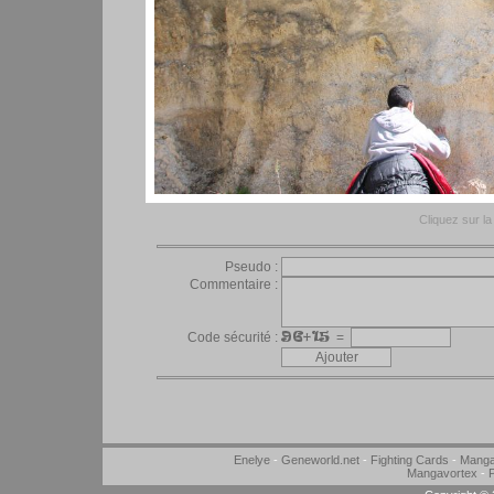
Cliquez sur la 
Pseudo :
Commentaire :
Code sécurité :
=
Enelye
-
Geneworld.net
-
Fighting Cards
-
Manga
Mangavortex
-
P