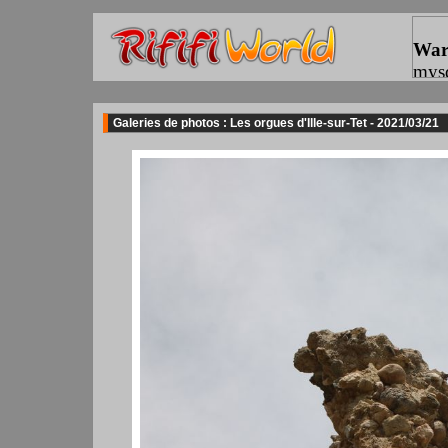
Galeries de photos : Les orgues d'Ille-sur-Tet - 2021/03/21