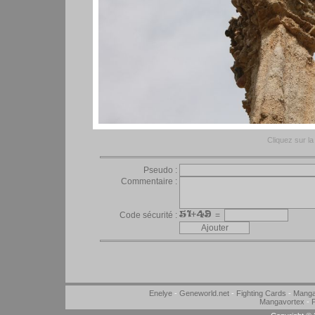
Cliquez sur la 
Pseudo :
Commentaire :
Code sécurité :
=
Enelye
-
Geneworld.net
-
Fighting Cards
-
Manga
Mangavortex
-
P